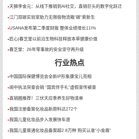
天狮李金元：从线下推销到AI社交，直销巨头的数字化跃迁
●
江门双碳实验室助力无限极物流箱“碳”索新生
●
USANA发布第二季度财报 整体业绩增长11\%
●
匠心|春芝堂以前沿生物科技释放本草健康价值
●
春芝堂：26年零事故的安全坚守再升级
●
行业热点
中国国际保健博览会全新IP形象康宝儿亮相
●
阆中执法突查会销 “国宾伴手礼”虚假宣传被查
●
直销圈推荐！三伏天应季养生好物清单
●
我国注册备案化妆品新原料达272个
●
我国儿童化妆品步入发展快车道
●
我国儿童普通化妆品备案超2.8万种 购买认准“小金盾”
●