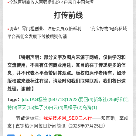
全球直销商收入百强榜出炉 4户来自中国台湾
●
打传前线
调查！零门槛创业、注册会员双倍返利……“兜宝好物”电商私域
●
平台高佣金发展下线被质疑传销
【特别声明：部分文字及图片来源于网络，仅供学习和
交流使用，不具有任何商业用途，其目的在于传递更多的信
息，并不代表本平台赞同其观点。版权归原作者所有，如涉
版权或来源标注有误，请及时和我们取得联系，我们将迅速
处理，谢谢!】
Tags：
[db:TAG标签](597718)
12(22)
要回(4)
新华社(25)
呼和浩
特(9)
蓝天(15)
掉了(4)
白云(4)
黑帽子(2)
乌海(1)
转载请标注：
我爱技术网_SEO三人行
——
知直销，掌动
态 | 直销热评网每日新闻简讯（2025年07月25日）