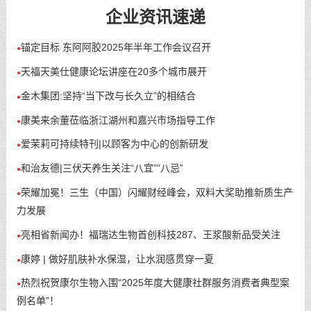
企业资讯速递
锚定目标 东阿阿胶2025年半年工作会议召开
●
天福天美仕健康论坛讲座在20多个城市展开
●
金木集团:坚持“当下改与长久立”的相结合
●
康美来余董莅临浙江湖州和嘉兴市场指导工作
●
爱茉莉可持续特刊|以顾客为中心的创新研发
●
和治友德|三伏天养生关注“八宜”“八忌”
●
荣耀加冕！三生（中国）闪耀财经峰会，双料大奖助推新质生产
●
力发展
亮相省新闻办！福瑞达生物首创科技287、王浆酸新品受关注
●
康婷 | 做好肌肤补水保湿，让水润感贯穿一夏
●
热烈祝贺康尔生物入围“2025年度大健康社群服务消费者典型案
●
例名单”！