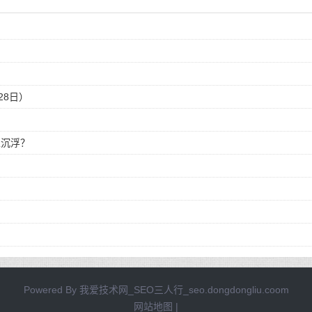
28日）
主沉浮？
Powered By
我爱技术网_SEO三人行_seo.dongdongliu.coom
网站地图
|