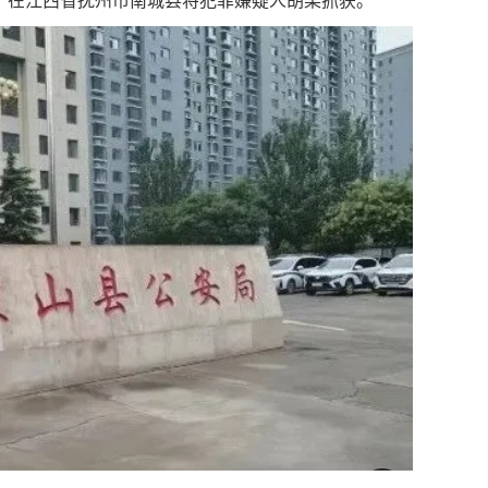
，在江西省抚州市南城县将犯罪嫌疑人胡某抓获。