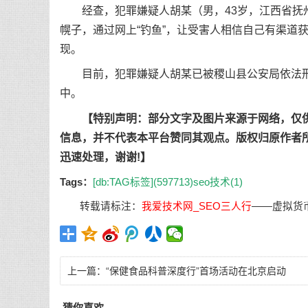
经查，犯罪嫌疑人胡某（男，43岁，江西省抚州
幌子，通过网上“钓鱼”，让受害人相信自己有渠道获
现。
目前，犯罪嫌疑人胡某已被稷山县公安局依法刑事
中。
【特别声明：部分文字及图片来源于网络，仅
信息，并不代表本平台赞同其观点。版权归原作者
迅速处理，谢谢!】
Tags：
[db:TAG标签](597713)
seo技术(1)
转载请标注：
我爱技术网_SEO三人行
——
虚拟货
上一篇：
“保健食品科普深度行”首场活动在北京启动
猜你喜欢