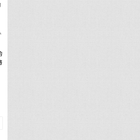
的
办
的
将