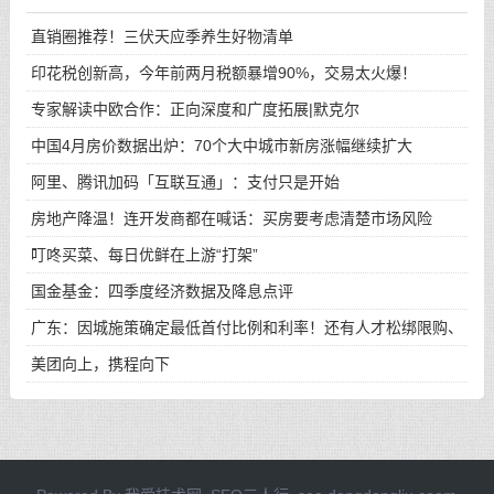
直销圈推荐！三伏天应季养生好物清单
印花税创新高，今年前两月税额暴增90%，交易太火爆！
专家解读中欧合作：正向深度和广度拓展|默克尔
中国4月房价数据出炉：70个大中城市新房涨幅继续扩大
阿里、腾讯加码「互联互通」：支付只是开始
房地产降温！连开发商都在喊话：买房要考虑清楚市场风险
叮咚买菜、每日优鲜在上游“打架”
国金基金：四季度经济数据及降息点评
广东：因城施策确定最低首付比例和利率！还有人才松绑限购、
购房消费券…各地政策持续
美团向上，携程向下