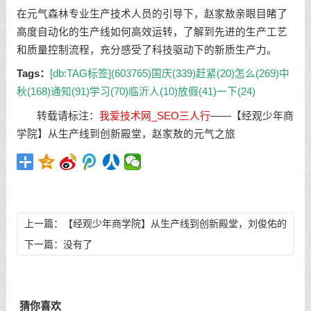
在元气森林专业生产技术人员的引导下，赵家敖亲眼目睹了
高度自动化的生产线如何高效运转，了解到先进的生产工艺
和质量控制流程，充分感受了科技驱动下的新质生产力。
Tags：
[db:TAG标签](603765)
国庆(339)
赶紧(20)
怎么(269)
中
秋(168)
通知(91)
学习(70)
临沂人(10)
放假(41)
一下(24)
转载请标注：
我爱技术网_SEO三人行
——
【经观少年商
学院】从生产线到创新殿堂，赵家敖的元气之旅
上一篇：
【经观少年商学院】从生产线到创新殿堂，刘俊佑的
元气之旅
下一篇：没有了
猜你喜欢