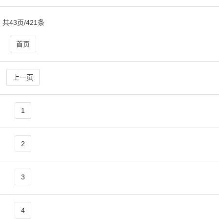
共43页/421条
首页
上一页
1
2
3
4