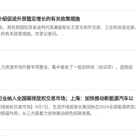
介绍促进外贸稳定增长的有关政策措施
风会，商务部国际贸易谈判代表兼副部长王受文和外交部、工业和信息化部
有关政策措施，并答记者问。...
力资源市场开展专项整治，集中查处了一批招转培（培训贷）、虚假招
行业纳入全国碳排放权交易市场；上海：加快推动新能源汽车以
放权交易市场】9月7日，生态环境部部长黄润秋在2024全球能源转型
倒逼作用，从三方面着力加快推动绿色低碳发展。...