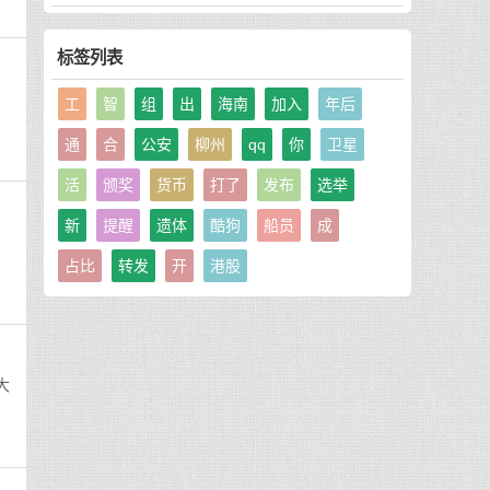
标签列表
、
工
智
组
出
海南
加入
年后
通
合
公安
柳州
qq
你
卫星
活
颁奖
货币
打了
发布
选举
新
提醒
遗体
酷狗
船员
成
占比
转发
开
港股
大