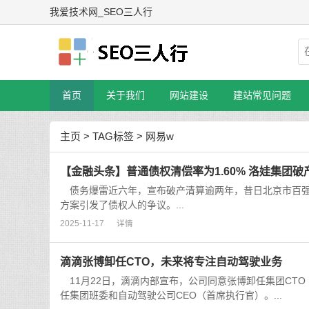
我爱技术网_SEO三人行
首页
关于我们
网站建设
建站常见问题
主页
>
TAG标签
> 网易w
【金融头条】普通债权清偿率为1.60% 洛娃集团
债务爆雷近六年，宣布破产清算逾两年，昔日北京市百强
方案引发了债权人的争议。...
2025-11-17
详情
滴滴张博卸任CTO，未来将专注自动驾驶业务
11月22日，滴滴内部宣布，公司同意张博卸任集团CT
任集团班委和自动驾驶公司CEO（首席执行官）。...