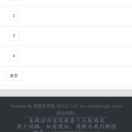
2
3
4
末页
Powered By
我爱技术网_SEO三人行_seo.dongdongliu.coom
网站地图
|