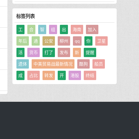
标签列表
工
合
智
组
出
海南
加入
年后
通
公安
柳州
qq
你
卫星
活
货币
打了
发布
新
提醒
遗体
中美贸易战最新情况
酷狗
船员
成
占比
转发
开
港股
终结