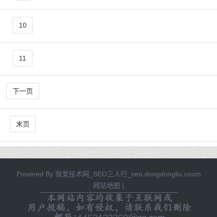
10
11
下一页
末页
Powered By
我爱技术网_SEO三人行_seo.dongdongliu.coom
网站地图
|