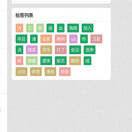
标签列表
大
工
智
组
出
海南
加入
年后
通
公安
柳州
qq
你
卫星
活
颁奖
货币
打了
会议
选举
新
提醒
遗体
船员
酷狗
成
上
占比
转发
港股
终结
体