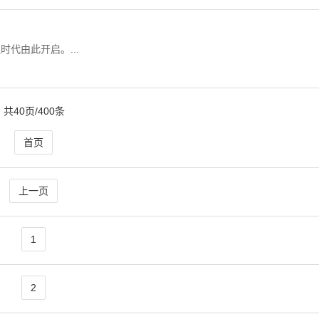
代由此开启。...
共40页/400条
首页
上一页
1
2