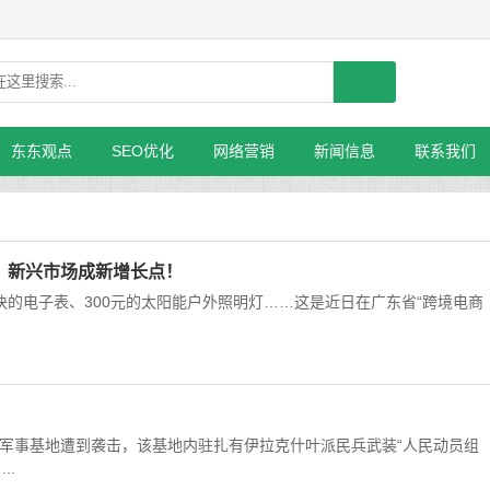
东东观点
SEO优化
网络营销
新闻信息
联系我们
”，新兴市场成新增长点！
块的电子表、300元的太阳能户外照明灯……这是近日在广东省“跨境电商
军事基地遭到袭击，该基地内驻扎有伊拉克什叶派民兵武装“人民动员组
..