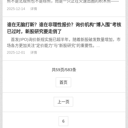
熊不是北极熊也不是棕熊，而是一只正在火速出圈的积木熊——
一种潮玩。在浙江杭州的一家小众咖啡馆内，记者看到了一整面
2025-12-14
详情
墙的“积木熊”。...
谁在无脑打新？谁在非理性报价？询价机构“博入围”考核
已过时，新股研究要走俏了
首发(IPO)询价新规实施已超半年，随着新股破发数量增加，市
场各方更加关注“定价能力”与“新股研究”的重要性。...
2025-12-01
详情
共59页/583条
首页
上一页
6