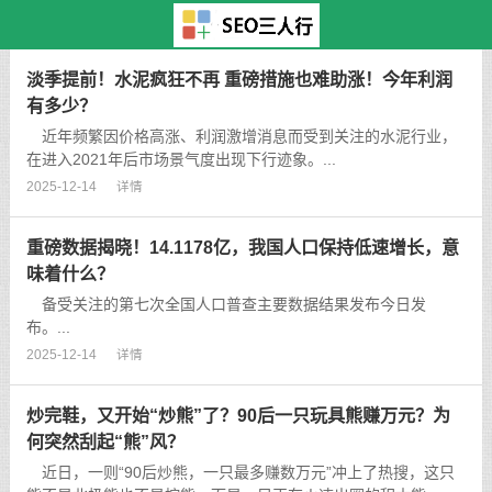
主页
>
TAG标签
> 北京
淡季提前！水泥疯狂不再 重磅措施也难助涨！今年利润
有多少？
近年频繁因价格高涨、利润激增消息而受到关注的水泥行业，
在进入2021年后市场景气度出现下行迹象。...
2025-12-14
详情
重磅数据揭晓！14.1178亿，我国人口保持低速增长，意
味着什么？
备受关注的第七次全国人口普查主要数据结果发布今日发
布。...
2025-12-14
详情
炒完鞋，又开始“炒熊”了？90后一只玩具熊赚万元？为
何突然刮起“熊”风？
近日，一则“90后炒熊，一只最多赚数万元”冲上了热搜，这只