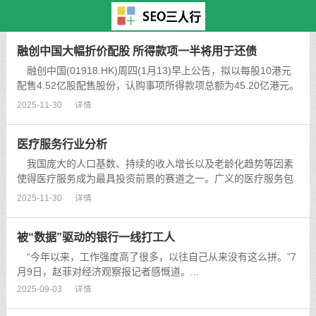
主页
>
TAG标签
> 百
融创中国大幅折价配股 所得款项一半将用于还债
融创中国(01918.HK)周四(1月13)早上公告，拟以每股10港元
配售4.52亿股配售股份，认购事项所得款项总额为45.20亿港元。
配售价比收市价每股11.80港元折让约15.3%。...
2025-11-30
详情
医疗服务行业分析
我国庞大的人口基数、持续的收入增长以及老龄化趋势等因素
使得医疗服务成为最具投资前景的赛道之一。广义的医疗服务包
括诊断服务、医疗研发外包服务、医院以及医疗美容服务等。...
2025-11-30
详情
被“数据”驱动的银行一线打工人
“今年以来，工作强度高了很多，以往自己从来没有这么拼。”7
月9日，赵菲对经济观察报记者感慨道。...
2025-09-03
详情