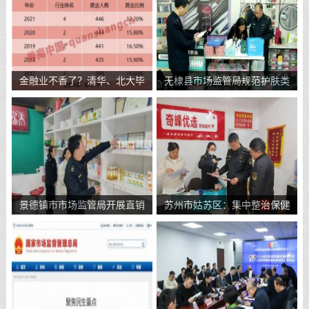
金融业不香了？清华、北大毕
无棣县市场监管局规范护肤类
业生
化妆
景德镇市市场监管局开展直销
苏州市姑苏区：集中整治保健
“双
品市